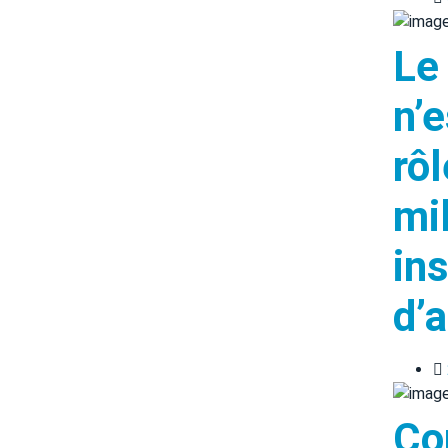
Le
n’e
rôl
mil
in
d’a
Co