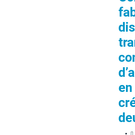
fa
dis
tr
co
d’
en 
cr
de