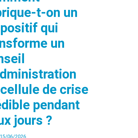
brique-t-on un
positif qui
ansforme un
nseil
administration
cellule de crise
édible pendant
ux jours ?
15/06/2026