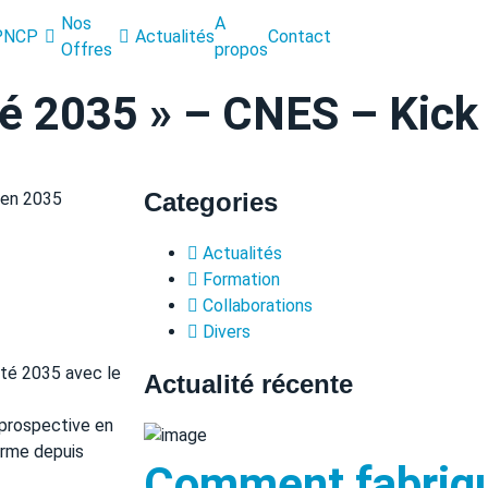
Nos
A
PNCP
Actualités
Contact
Offres
propos
é 2035 » – CNES – Kick 
Categories
Actualités
Formation
Collaborations
Divers
ité 2035 avec le
Actualité récente
 prospective en
orme depuis
Comment fabriqu