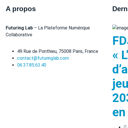
A propos
Dern
Futuring Lab
– La Plateforme Numérique
Collaborative
FD
« L
49 Rue de Ponthieu, 75008 Paris, France
contact@futuringlab.com
d’
06.37.85.63.40
jeu
20
en