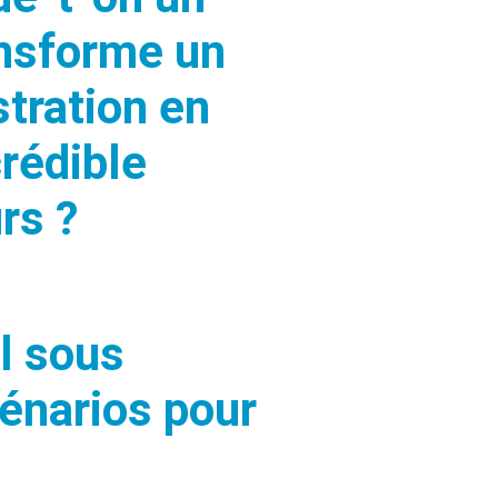
ansforme un
stration en
crédible
rs ?
il sous
cénarios pour