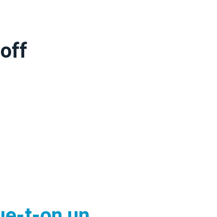
off
e-t-on un