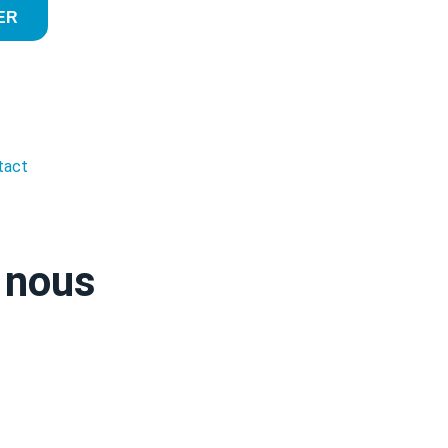
ER
tact
 nous