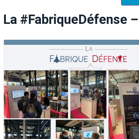
La #FabriqueDéfense –