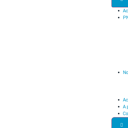
Ac
P
No
Ac
A 
Co