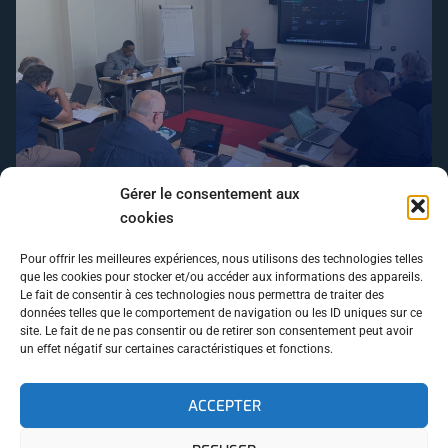
Gérer le consentement aux
Comment fabrique-t-on un dispositif qui
cookies
transforme un conseil d’administration en cellule
de crise crédible pendant deux jours ?
Pour offrir les meilleures expériences, nous utilisons des technologies telles
que les cookies pour stocker et/ou accéder aux informations des appareils.
15/06/2026
Le fait de consentir à ces technologies nous permettra de traiter des
données telles que le comportement de navigation ou les ID uniques sur ce
SUIVEZ NOUS
site. Le fait de ne pas consentir ou de retirer son consentement peut avoir
un effet négatif sur certaines caractéristiques et fonctions.
ACCEPTER