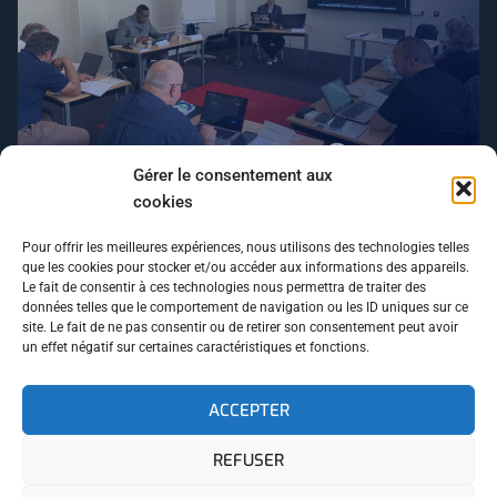
Gérer le consentement aux
Comment fabrique-t-on un dispositif qui
cookies
transforme un conseil d’administration en cellule
de crise crédible pendant deux jours ?
Pour offrir les meilleures expériences, nous utilisons des technologies telles
que les cookies pour stocker et/ou accéder aux informations des appareils.
15/06/2026
Le fait de consentir à ces technologies nous permettra de traiter des
données telles que le comportement de navigation ou les ID uniques sur ce
SUIVEZ NOUS
site. Le fait de ne pas consentir ou de retirer son consentement peut avoir
un effet négatif sur certaines caractéristiques et fonctions.
ACCEPTER
REFUSER