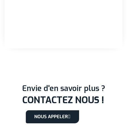
Business game au profit des étudiants du Bachelor
"Affaires et Relations Internationales" de l'EMLV - Ecole de
Management Léonard de Vinci
LIRE TOUT
Envie d'en savoir plus ?
CONTACTEZ NOUS !
NOUS APPELER