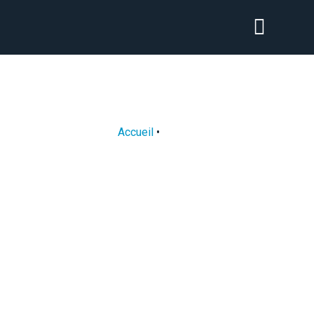
ACTUALITÉS
Accueil
•
Salons
TOUS
ACCOMPAGNEMENT / CONSEIL
(85)